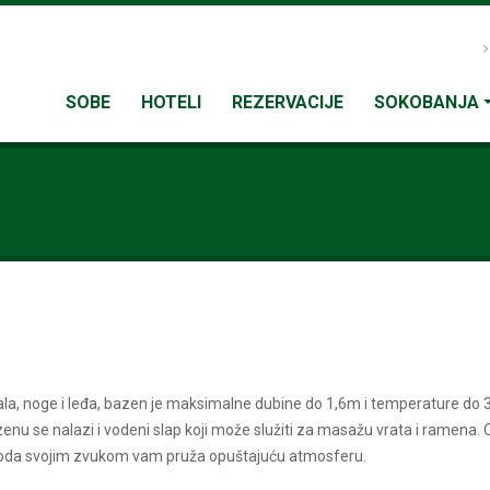
SOBE
HOTELI
REZERVACIJE
SOKOBANJA
la, noge i leđa, bazen je maksimalne dubine do 1,6m i temperature do 
enu se nalazi i vodeni slap koji može služiti za masažu vrata i ramena. 
 voda svojim zvukom vam pruža opuštajuću atmosferu.