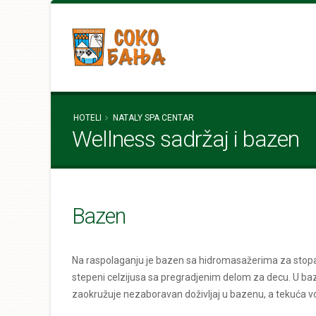
HOTELI
NATALY SPA CENTAR
Wellness sadržaj i bazen
Bazen
Na raspolaganju je bazen sa hidromasažerima za stopa
stepeni celzijusa sa pregradjenim delom za decu. U baz
zaokružuje nezaboravan doživljaj u bazenu, a tekuća