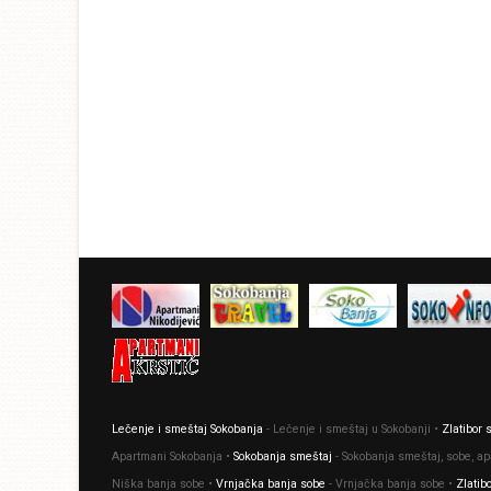
Lečenje i smeštaj Sokobanja
- Lečenje i smeštaj u Sokobanji •
Zlatibor
Apartmani Sokobanja •
Sokobanja smeštaj
- Sokobanja smeštaj, sobe, a
Niška banja sobe •
Vrnjačka banja sobe
- Vrnjačka banja sobe •
Zlatib