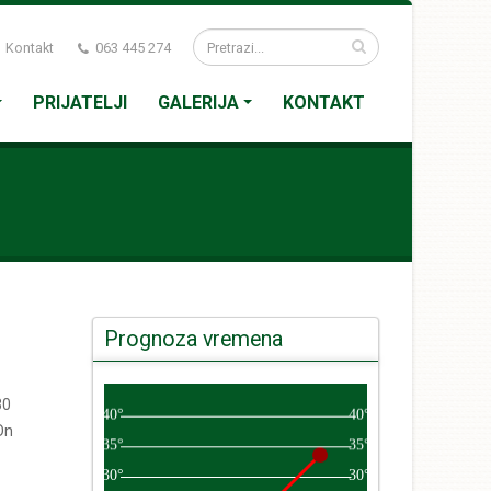
Kontakt
063 445 274
PRIJATELJI
GALERIJA
KONTAKT
Prognoza vremena
30
On