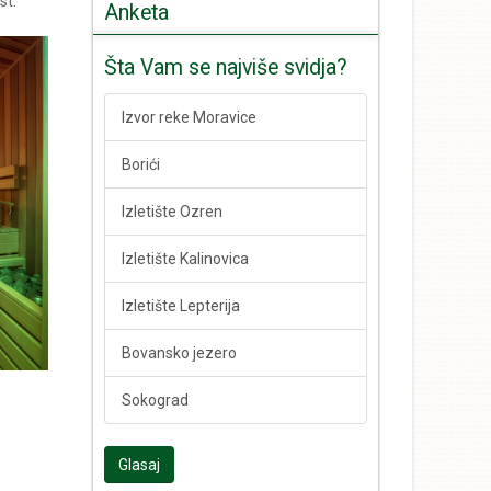
st.
Anketa
Šta Vam se najviše svidja?
Izvor reke Moravice
Borići
Izletište Ozren
Izletište Kalinovica
Izletište Lepterija
Bovansko jezero
Sokograd
Glasaj