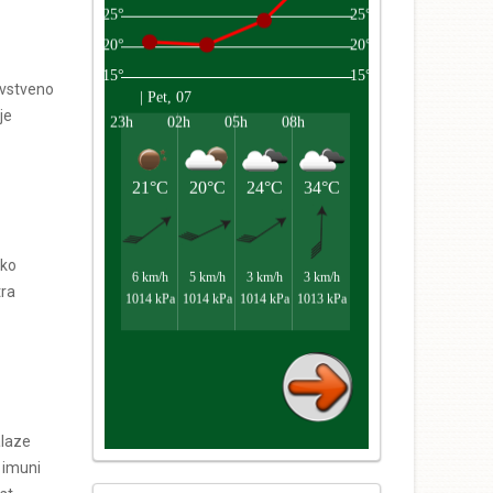
avstveno
je
sko
tra
alaze
 imuni