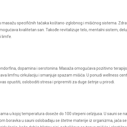
u masažu specifičnih tačaka koštano-zglobnog i mišićnog sistema. Zdr
omogućava kvalitetan san. Takođe revitalizuje telo, mentalni sistem, delu
i limfe.
endorfina, dopamina i serotonina. Masaža omogućava pozitivno terapij
rzava limfnu cirkulaciju i smanjuje spazam mišića. U ponudi wellness cen
 opustiti, osloboditi stresa i pripremiti za duge šetnje u prirodi.
ma u kojoj temperatura doseže do 100 stepeni celzijusa. U sauni se n
om boravka u sauni oslobađaju se štetne materije iz organizma, jača se