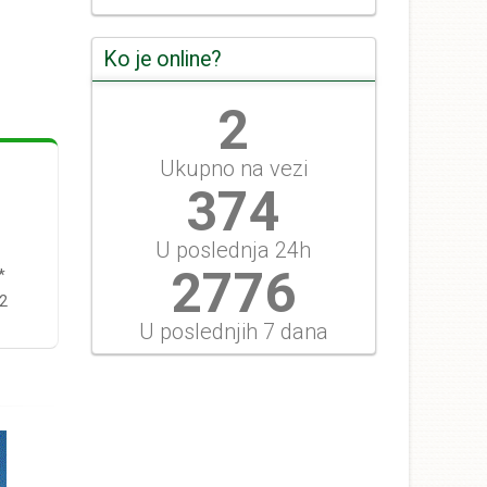
Ko je online?
2
Ukupno na vezi
416
U poslednja 24h
3084
*
2
U poslednjih 7 dana