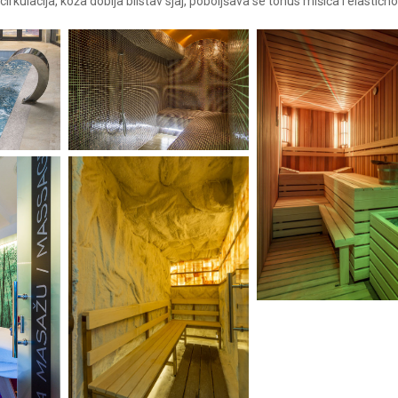
irkulacija, koža dobija blistav sjaj, poboljšava se tonus mišića i elastično