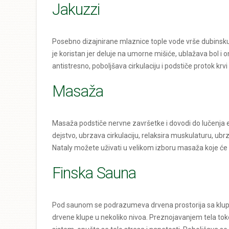
Jakuzzi
Posebno dizajnirane mlaznice tople vode vrše dubinsk
je koristan jer deluje na umorne mišiće, ublažava bol i 
antistresno, poboljšava cirkulaciju i podstiče protok krvi 
Masaža
Masaža podstiče nervne završetke i dovodi do lučenja 
dejstvo, ubrzava cirkulaciju, relaksira muskulaturu, ub
Nataly možete uživati u velikom izboru masaža koje će vas
Finska Sauna
Pod saunom se podrazumeva drvena prostorija sa klupa
drvene klupe u nekoliko nivoa. Preznojavanjem tela tok