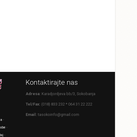
Kontaktirajte nas
Adresa:
Karadjordjeva bb/3, Sokobanja
Tel/Fax:
(018) 833 232 * 064 31 22 222
Email:
tasokoinfo@gmail.com
ja
-
sobe
-
taj
-