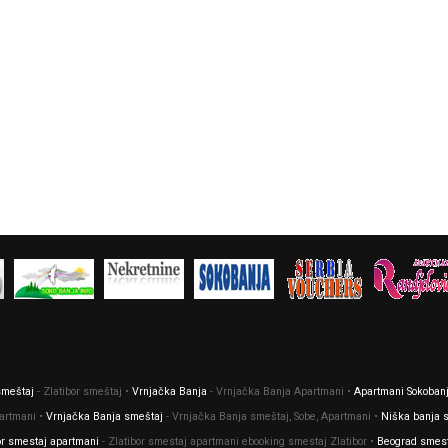
 smeštaj
- Zlatibor smeštaj •
Vrnjačka Banja
- Vrnjačka Banja Apartmani •
Apartmani Sokoban
partmani •
Vrnjačka Banja smeštaj
- Vrnjačka Banja smeštaj, Sobe, Apartmani •
Niška banja 
or smestaj apartmani
- Zlatibor smestaj apartmani ebooking smestaj Zlatibor •
Beograd smes