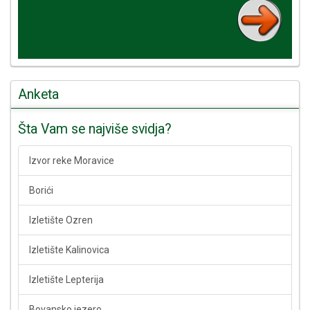
Anketa
Šta Vam se najviše svidja?
Izvor reke Moravice
Borići
Izletište Ozren
Izletište Kalinovica
Izletište Lepterija
Bovansko jezero