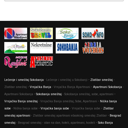
Lečenje i smeštaj Sokobanja
- Lečenje i smeštaj u Sokobanji •
Zlatibor smeštaj
-
Zlatibor smeštaj •
Vrnjačka Banja
- Vrnjačka Banja Apartmani •
Apartmani Sokobanja
-
Apartmani Sokobanja •
Sokobanja smeštaj
- Sokobanja smeštaj, sobe, apartmani •
Vrnjačka Banja smeštaj
- Vrnjačka Banja smeštaj, Sobe, Apartmani •
Niška banja
sobe
- Niška banja sobe •
Vrnjačka banja sobe
- Vrnjačka banja sobe •
Zlatibor
smestaj apartmani
- Zlatibor smestaj apartmani ebooking smestaj Zlatibor •
Beograd
smestaj
- Beograd smestaj - stan na dan, hoteli, apartmani, hosteli •
Soko Banja