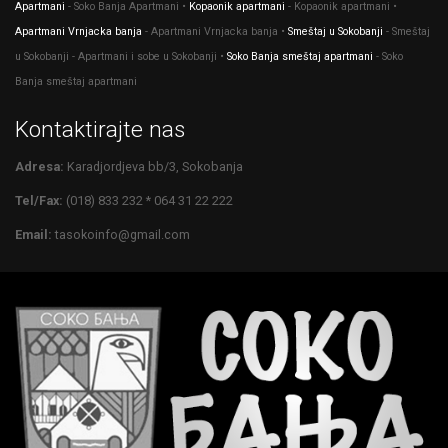
Apartmani
- Soko Banja Apartmani •
Kopaonik apartmani
- Kopaonik apartmani •
Apartmani Vrnjacka banja
- Apartmani Vrnjacka banja •
Smeštaj u Sokobanji
- Smeštaj
u Sokobanji - Apartmani i sobe u Sokobanji •
Soko Banja smeštaj apartmani
- Soko
Banja smeštaj apartmani
Kontaktirajte nas
Adresa:
Karadjordjeva bb/3, Sokobanja
Tel/Fax:
(018) 833 232 * 064 31 22 222
Email:
tasokoinfo@gmail.com