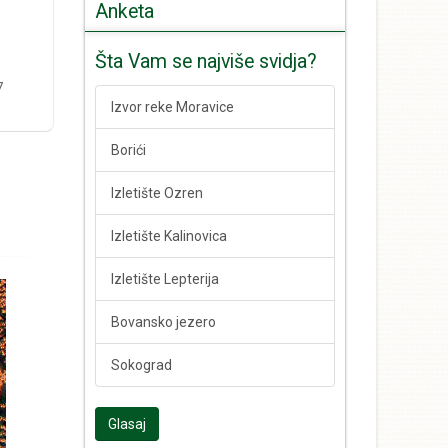
Anketa
Šta Vam se najviše svidja?
7
Izvor reke Moravice
Borići
Izletište Ozren
Izletište Kalinovica
Izletište Lepterija
Bovansko jezero
Sokograd
Glasaj