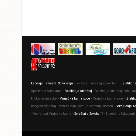
Lečenje i smeštaj Sokobanja
- Lečenje i smeštaj u Sokobanji •
Zlatibor
Apartmani Sokobanja •
Sokobanja smeštaj
- Sokobanja smeštaj, sobe, a
Niška banja sobe •
Vrnjačka banja sobe
- Vrnjačka banja sobe •
Zlatib
Beograd smestaj - stan na dan, hoteli, apartmani, hosteli •
Soko Banja A
- Apartmani Vrnjacka banja •
Smeštaj u Sokobanji
- Smeštaj u Sokobanji 