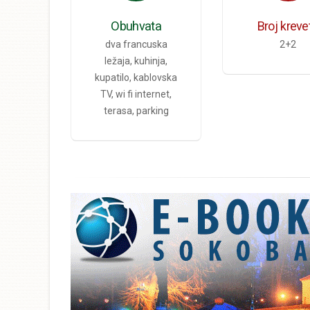
Obuhvata
Broj kreve
dva francuska
2+2
ležaja, kuhinja,
kupatilo, kablovska
TV, wi fi internet,
terasa, parking