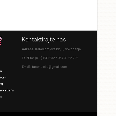
Kontaktirajte nas
Adresa:
Karadjordjeva bb/3, Sokobanja
Tel/Fax:
(018) 833 232 * 064 31 22 222
Email:
tasokoinfo@gmail.com
ja
-
sobe
-
taj
-
jacka banja
ni