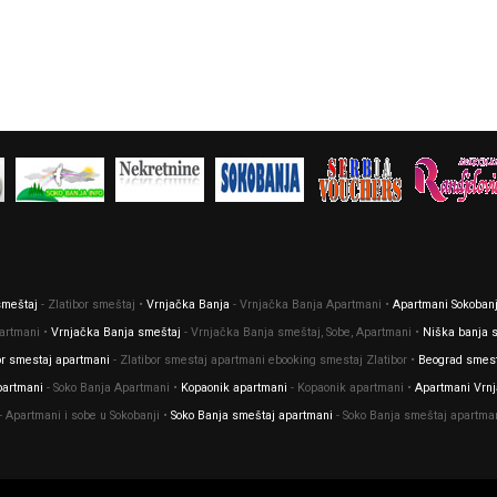
 smeštaj
- Zlatibor smeštaj •
Vrnjačka Banja
- Vrnjačka Banja Apartmani •
Apartmani Sokoban
partmani •
Vrnjačka Banja smeštaj
- Vrnjačka Banja smeštaj, Sobe, Apartmani •
Niška banja 
or smestaj apartmani
- Zlatibor smestaj apartmani ebooking smestaj Zlatibor •
Beograd smes
partmani
- Soko Banja Apartmani •
Kopaonik apartmani
- Kopaonik apartmani •
Apartmani Vrn
- Apartmani i sobe u Sokobanji •
Soko Banja smeštaj apartmani
- Soko Banja smeštaj apartma